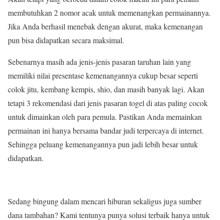
membutuhkan 2 nomor acak untuk memenangkan permainannya.
Jika Anda berhasil menebak dengan akurat, maka kemenangan
pun bisa didapatkan secara maksimal.
Sebenarnya masih ada jenis-jenis pasaran taruhan lain yang
memiliki nilai presentase kemenangannya cukup besar seperti
colok jitu, kembang kempis, shio, dan masih banyak lagi. Akan
tetapi 3 rekomendasi dari jenis pasaran togel di atas paling cocok
untuk dimainkan oleh para pemula. Pastikan Anda memainkan
permainan ini hanya bersama bandar judi terpercaya di internet.
Sehingga peluang kemenangannya pun jadi lebih besar untuk
didapatkan.
Sedang bingung dalam mencari hiburan sekaligus juga sumber
dana tambahan? Kami tentunya punya solusi terbaik hanya untuk