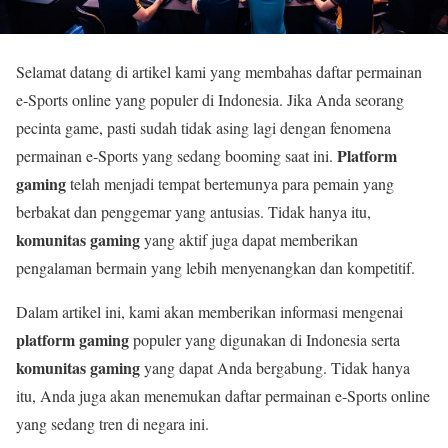
Selamat datang di artikel kami yang membahas daftar permainan
e-Sports online yang populer di Indonesia. Jika Anda seorang
pecinta game, pasti sudah tidak asing lagi dengan fenomena
Platform
permainan e-Sports yang sedang booming saat ini.
gaming
telah menjadi tempat bertemunya para pemain yang
berbakat dan penggemar yang antusias. Tidak hanya itu,
komunitas gaming
yang aktif juga dapat memberikan
pengalaman bermain yang lebih menyenangkan dan kompetitif.
Dalam artikel ini, kami akan memberikan informasi mengenai
platform gaming
populer yang digunakan di Indonesia serta
komunitas gaming
yang dapat Anda bergabung. Tidak hanya
itu, Anda juga akan menemukan daftar permainan e-Sports online
yang sedang tren di negara ini.