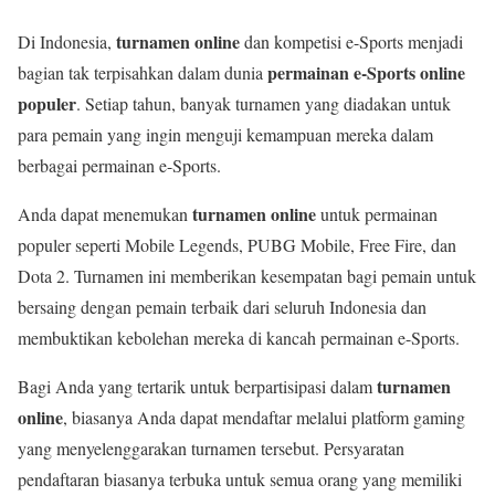
turnamen online
Di Indonesia,
dan kompetisi e-Sports menjadi
permainan e-Sports online
bagian tak terpisahkan dalam dunia
populer
. Setiap tahun, banyak turnamen yang diadakan untuk
para pemain yang ingin menguji kemampuan mereka dalam
berbagai permainan e-Sports.
turnamen online
Anda dapat menemukan
untuk permainan
populer seperti Mobile Legends, PUBG Mobile, Free Fire, dan
Dota 2. Turnamen ini memberikan kesempatan bagi pemain untuk
bersaing dengan pemain terbaik dari seluruh Indonesia dan
membuktikan kebolehan mereka di kancah permainan e-Sports.
turnamen
Bagi Anda yang tertarik untuk berpartisipasi dalam
online
, biasanya Anda dapat mendaftar melalui platform gaming
yang menyelenggarakan turnamen tersebut. Persyaratan
pendaftaran biasanya terbuka untuk semua orang yang memiliki