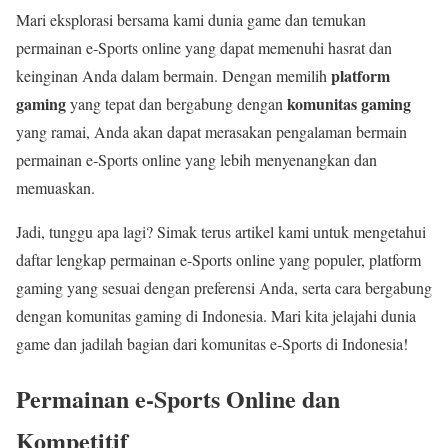
Mari eksplorasi bersama kami dunia game dan temukan
permainan e-Sports online yang dapat memenuhi hasrat dan
platform
keinginan Anda dalam bermain. Dengan memilih
gaming
komunitas gaming
yang tepat dan bergabung dengan
yang ramai, Anda akan dapat merasakan pengalaman bermain
permainan e-Sports online yang lebih menyenangkan dan
memuaskan.
Jadi, tunggu apa lagi? Simak terus artikel kami untuk mengetahui
daftar lengkap permainan e-Sports online yang populer, platform
gaming yang sesuai dengan preferensi Anda, serta cara bergabung
dengan komunitas gaming di Indonesia. Mari kita jelajahi dunia
game dan jadilah bagian dari komunitas e-Sports di Indonesia!
Permainan e-Sports Online dan
Kompetitif