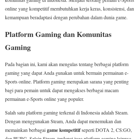
online yang kompetitif membutuhkan kerja keras, konsistensi, dan
kemampuan beradaptasi dengan perubahan dalam dunia game.
Platform Gaming dan Komunitas
Gaming
Pada bagian ini, kami akan mengulas tentang berbagai platform
gaming yang dapat Anda gunakan untuk bermain permainan e-
Sports online. Platform gaming merupakan sarana yang penting
bagi para pemain untuk dapat mengakses berbagai macam
permainan e-Sports online yang populer.
Salah satu platform gaming terkenal di Indonesia adalah Steam.
Dengan menggunakan Steam, Anda dapat menemukan dan
game kompetitif
memainkan berbagai
seperti DOTA 2, CS:GO,
dan PUBG. Selain Steam, terdapat juga platform gaming lainnya