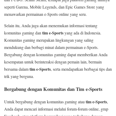
seperti Garena, Mobile Legends, dan Epic Games Store yang
menawarkan permainan e-Sports online yang seru.
Selain itu, Anda juga akan menemukan informasi tentang
tim e-Sports
komunitas gaming dan
yang ada di Indonesia.
Komunitas gaming merupakan lingkungan yang saling
mendukung dan berbagi minat dalam permainan e-Sports.
Bergabung dengan komunitas gaming dapat memberikan Anda
kesempatan untuk berinteraksi dengan pemain lain, bermain
tim e-Sports
bersama dalam
, serta mendapatkan berbagai tips dan
trik yang berguna.
Bergabung dengan Komunitas dan Tim e-Sports
tim e-Sports
Untuk bergabung dengan komunitas gaming atau
,
Anda dapat mencari informasi melalui forum-forum online, grup