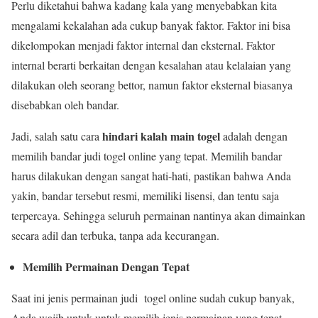
Perlu diketahui bahwa kadang kala yang menyebabkan kita
mengalami kekalahan ada cukup banyak faktor. Faktor ini bisa
dikelompokan menjadi faktor internal dan eksternal. Faktor
internal berarti berkaitan dengan kesalahan atau kelalaian yang
dilakukan oleh seorang bettor, namun faktor eksternal biasanya
disebabkan oleh bandar.
hindari kalah main togel
Jadi, salah satu cara
adalah dengan
memilih bandar judi togel online yang tepat. Memilih bandar
harus dilakukan dengan sangat hati-hati, pastikan bahwa Anda
yakin, bandar tersebut resmi, memiliki lisensi, dan tentu saja
terpercaya. Sehingga seluruh permainan nantinya akan dimainkan
secara adil dan terbuka, tanpa ada kecurangan.
Memilih Permainan Dengan Tepat
Saat ini jenis permainan judi togel online sudah cukup banyak,
Anda wajib untuk untuk memilih jenis permainan yang tepat,