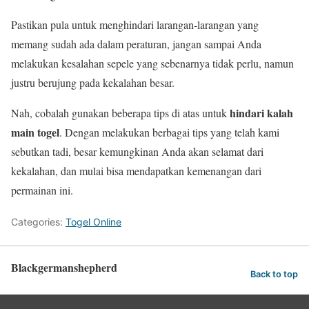
Pastikan pula untuk menghindari larangan-larangan yang
memang sudah ada dalam peraturan, jangan sampai Anda
melakukan kesalahan sepele yang sebenarnya tidak perlu, namun
justru berujung pada kekalahan besar.
hindari kalah
Nah, cobalah gunakan beberapa tips di atas untuk
main togel
. Dengan melakukan berbagai tips yang telah kami
sebutkan tadi, besar kemungkinan Anda akan selamat dari
kekalahan, dan mulai bisa mendapatkan kemenangan dari
permainan ini.
Categories:
Togel Online
Blackgermanshepherd
Back to top