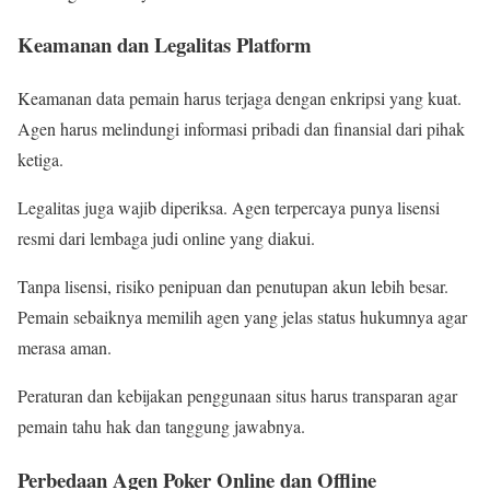
Keamanan dan Legalitas Platform
Keamanan data pemain harus terjaga dengan enkripsi yang kuat.
Agen harus melindungi informasi pribadi dan finansial dari pihak
ketiga.
Legalitas juga wajib diperiksa. Agen terpercaya punya lisensi
resmi dari lembaga judi online yang diakui.
Tanpa lisensi, risiko penipuan dan penutupan akun lebih besar.
Pemain sebaiknya memilih agen yang jelas status hukumnya agar
merasa aman.
Peraturan dan kebijakan penggunaan situs harus transparan agar
pemain tahu hak dan tanggung jawabnya.
Perbedaan Agen Poker Online dan Offline