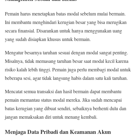
Pemain harus menetapkan batas modal sebelum mulai bermain.
Ini membantu menghindari kerugian besar yang bisa merugikan
secara finansial. Disarankan untuk hanya menggunakan uang
yang sudah disiapkan khusus untuk bermain.
Mengatur besarnya taruhan sesuai dengan modal sangat penting.
Misalnya, tidak memasang taruhan besar saat modal kecil karena
risiko kalah lebih tinggi. Pemain juga perlu membagi modal untuk
beberapa sesi, agar tidak langsung habis dalam satu kali taruhan.
Mencatat semua transaksi dan hasil bermain dapat membantu
pemain memantau status modal mereka. Jika sudah mencapai
batas kerugian yang dibuat sendiri, sebaiknya berhenti dulu dan
jangan memaksakan diri untuk menang kembali.
Menjaga Data Pribadi dan Keamanan Akun