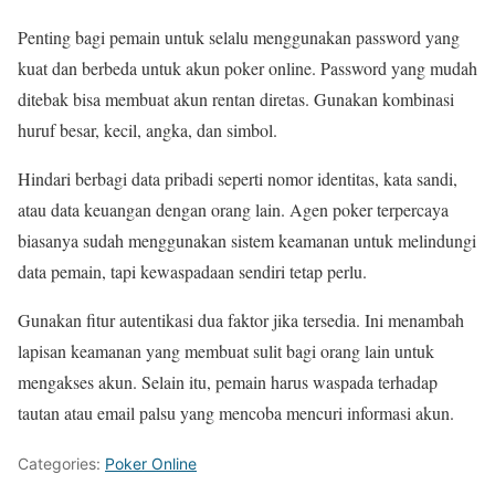
Penting bagi pemain untuk selalu menggunakan password yang
kuat dan berbeda untuk akun poker online. Password yang mudah
ditebak bisa membuat akun rentan diretas. Gunakan kombinasi
huruf besar, kecil, angka, dan simbol.
Hindari berbagi data pribadi seperti nomor identitas, kata sandi,
atau data keuangan dengan orang lain. Agen poker terpercaya
biasanya sudah menggunakan sistem keamanan untuk melindungi
data pemain, tapi kewaspadaan sendiri tetap perlu.
Gunakan fitur autentikasi dua faktor jika tersedia. Ini menambah
lapisan keamanan yang membuat sulit bagi orang lain untuk
mengakses akun. Selain itu, pemain harus waspada terhadap
tautan atau email palsu yang mencoba mencuri informasi akun.
Categories:
Poker Online