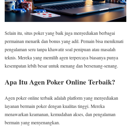
Selain itu, situs poker yang baik juga menyediakan berbagai
permainan menarik dan bonus yang adil. Pemain bisa menikmati
pengalaman seru tanpa khawatir soal penipuan atau masalah
teknis. Mereka yang memilih agen terpercaya biasanya punya
kesempatan lebih besar untuk menang dan bersenang-senang.
Apa Itu Agen Poker Online Terbaik?
Agen poker online terbaik adalah platform yang menyediakan
layanan bermain poker dengan kualitas tinggi. Mereka
menawarkan keamanan, kemudahan akses, dan pengalaman
bermain yang menyenangkan.