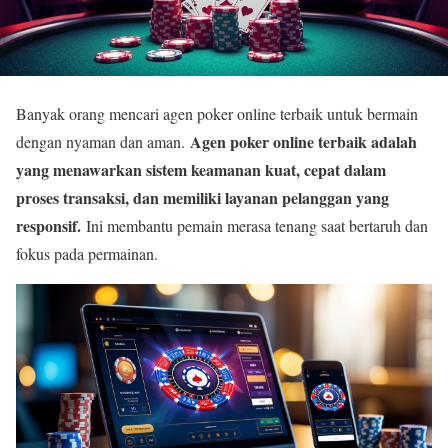
Banyak orang mencari agen poker online terbaik untuk bermain
Agen poker online terbaik adalah
dengan nyaman dan aman.
yang menawarkan sistem keamanan kuat, cepat dalam
proses transaksi, dan memiliki layanan pelanggan yang
responsif.
Ini membantu pemain merasa tenang saat bertaruh dan
fokus pada permainan.